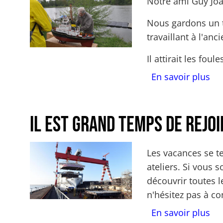
Corps
Notre ami Guy Joal
Nous gardons un t
travaillant à l'anc
Il attirait les fou
sur
En savoir plus
Il est grand temps de rejoi
Actualités Image
Corps
Les vacances se t
ateliers. Si vous s
découvrir toutes 
n'hésitez pas à con
sur
En savoir plus