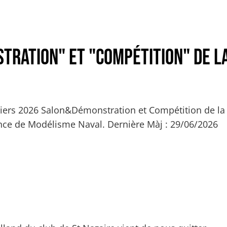
r Modélisme Naval sur la région Grand Ouest - Proc
tration" et "Compétition" de l
iers 2026 Salon&Démonstration et Compétition de la
nce de Modélisme Naval. Dernière Màj : 29/06/2026
 Calendriers "Salon-Démonstration" et "Compétition"