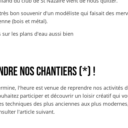
land du club de St Nazaire vient de nous quitter.
rès bon souvenir d'un modéliste qui faisait des merv
ienne (bois et métal).
les sur les plans d'eau aussi bien
 Bon vent Guy !
ndre nos chantiers (*) !
ermine, l'heure est venue de reprendre nos activités 
ouhaitez participer et découvrir un loisir créatif qui v
les techniques des plus anciennes aux plus modernes
sulter l'article suivant.
 Il est grand temps de rejoindre nos chantiers (*) !