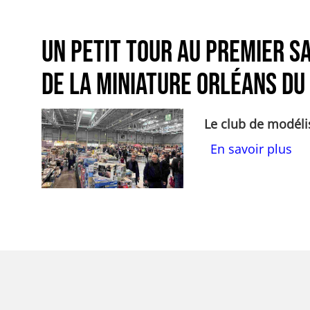
Un petit tour au premier S
de la MINIATURE Orléans du
Actualités Image
Corps
Le club de modéli
su
En savoir plus