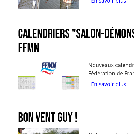
su
En savoir plus
Calendriers "Salon-Démons
FFMN
Actualités Image
Corps
Nouveaux calendr
Fédération de Fra
sur
En savoir plus
Bon vent Guy !
Actualités Image