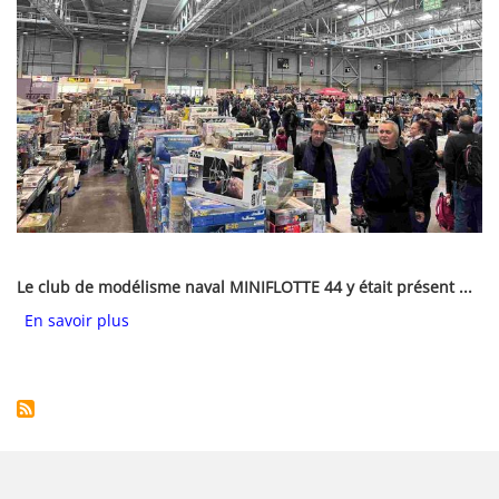
Corps
Le club de modélisme naval MINIFLOTTE 44 y était présent ...
sur Un petit tour au premier SALON INTERNATIO
En savoir plus