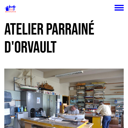
Aller au contenu principal
Toggle
Atelier parrainé
d'Orvault